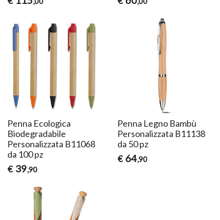
115
60
€
€
,00
,00
Penna Ecologica
Penna Legno Bambù
Biodegradabile
Personalizzata B11138
Personalizzata B11068
da 50 pz
da 100 pz
64
€
,90
39
€
,90