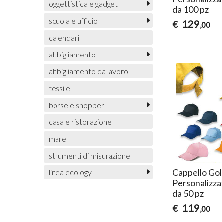
oggettistica e gadget
da 100 pz
scuola e ufficio
129
€
,00
calendari
abbigliamento
abbigliamento da lavoro
tessile
borse e shopper
casa e ristorazione
mare
strumenti di misurazione
Cappello Gol
linea ecology
Personalizz
da 50 pz
119
€
,00