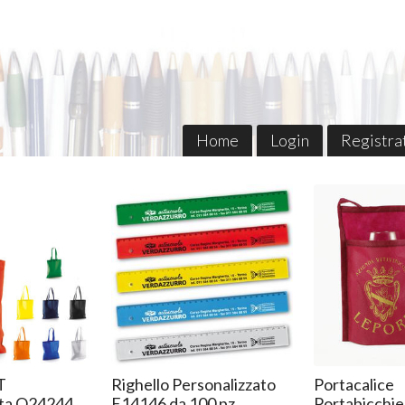
Home
Login
Registra
T
Righello Personalizzato
Portacalice
ata Q24244
E14146 da 100 pz
Portabicchie