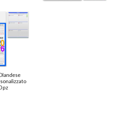
"Olandese
sonalizzato
0 pz