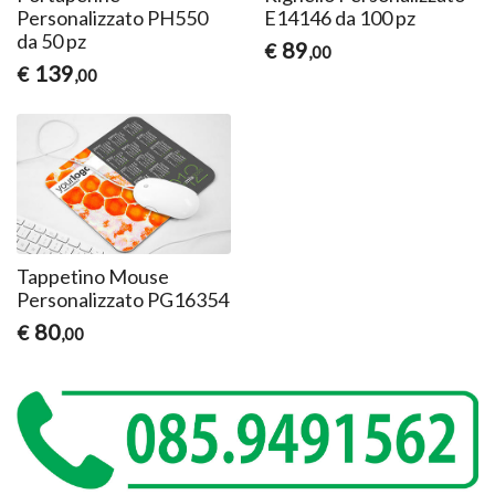
Personalizzato PH550
E14146 da 100 pz
da 50 pz
89
€
,00
139
€
,00
Tappetino Mouse
Personalizzato PG16354
80
€
,00