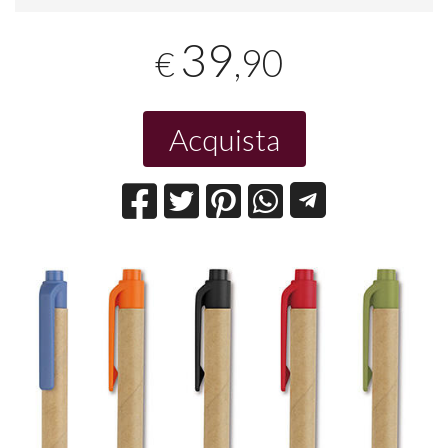
39
,90
€
Acquista