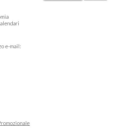
omia
calendari
zo e-mail:
Promozionale