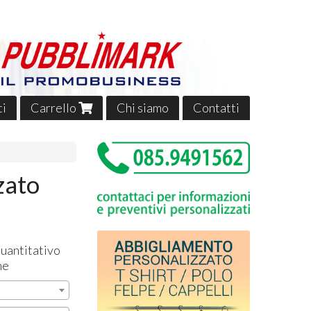
ti
Carrello
Chi siamo
Contatti
zato
quantitativo
ne