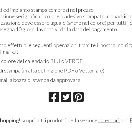
ati ed impianto stampa compresi nel prezzo
azione serigrafica 1 colore o adesivo stampato in quadricr
izzazione deve essere uguale (anche nel colore) per tutti i 
nsegna 10 giorni lavorativi dalla data del pagamento
to effettua le seguenti operazioni tramite il nostro indiriz
imark.it :
il colore del calendario BLU o VERDE
e di stampa (in alta definizione PDF o Vettoriale)
verai la bozza di stampa da approvare
shopping!
scopri altri prodotti della sezione
calendari
o di