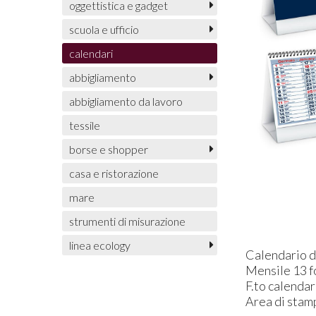
oggettistica e gadget
scuola e ufficio
calendari
abbigliamento
abbigliamento da lavoro
tessile
borse e shopper
casa e ristorazione
mare
strumenti di misurazione
linea ecology
Calendario d
Mensile 13 fo
F.to calenda
Area di stam