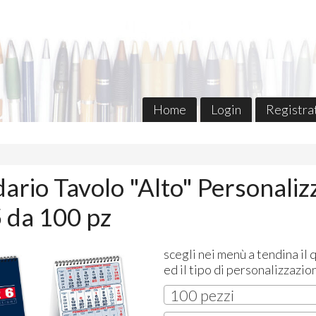
Home
Login
Registra
ario Tavolo "Alto" Personaliz
 da 100 pz
scegli nei menù a tendina il 
ed il tipo di personalizzazio
100 pezzi