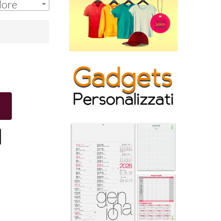
lore
0