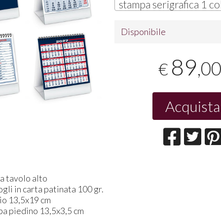
stampa serigrafica 1 co
Disponibile
89
,0
€
Acquista
a tavolo alto
gli in carta patinata 100 gr.
rio 13,5x19 cm
pa piedino 13,5x3,5 cm