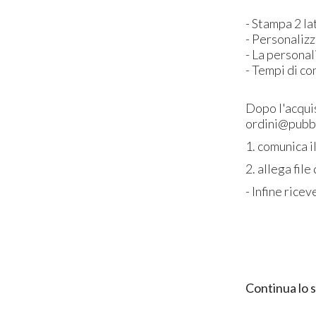
- Stampa 2 l
- Personalizz
- La personal
- Tempi di co
Dopo l'acquis
ordini@pubbl
1. comunica 
2. allega fil
- Infine rice
Continua lo 